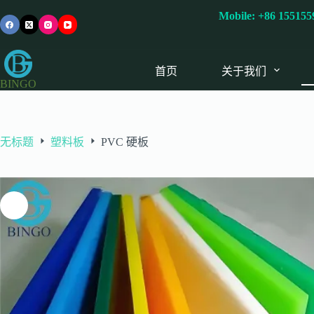
跳
Mobile:
+86 15515
过
内
容
首页
关于我们
BINGO
无标题
塑料板
PVC 硬板