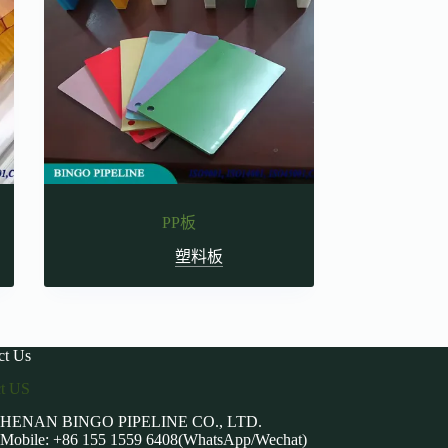
PP板
塑料板
ct Us
ct US
HENAN BINGO PIPELINE CO., LTD.
Mobile: +86 155 1559 6408(WhatsApp/Wechat)