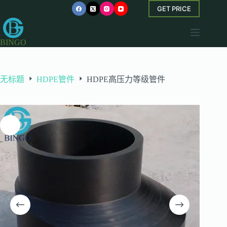
跳
GET PRICE
过
内
BINGO
容
无标题
HDPE管件
HDPE高压力等级管件